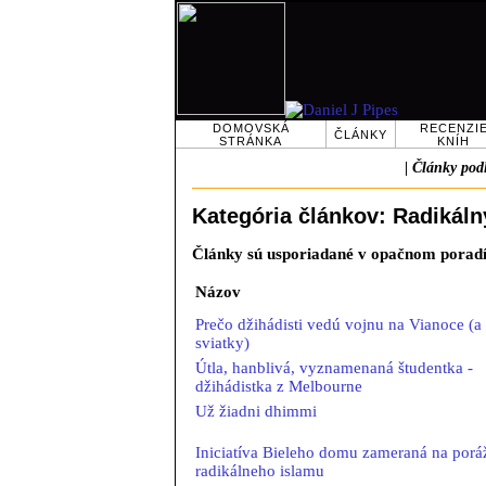
DOMOVSKÁ
RECENZI
ČLÁNKY
STRÁNKA
KNÍH
|
Články podľ
Kategória článkov: Radikáln
Články sú usporiadané v opačnom porad
Názov
Prečo džihádisti vedú vojnu na Vianoce (a 
sviatky)
Útla, hanblivá, vyznamenaná študentka -
džihádistka z Melbourne
Už žiadni dhimmi
Iniciatíva Bieleho domu zameraná na porá
radikálneho islamu