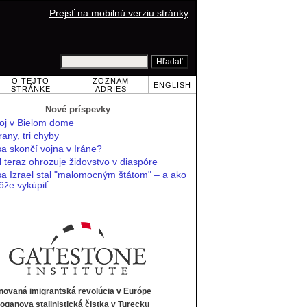
Prejsť na mobilnú verziu stránky
O TEJTO
ZOZNAM
ENGLISH
STRÁNKE
ADRIES
Nové príspevky
oj v Bielom dome
trany, tri chyby
a skončí vojna v Iráne?
l teraz ohrozuje židovstvo v diaspóre
sa Izrael stal "malomocným štátom" – a ako
ôže vykúpiť
novaná imigrantská revolúcia v Európe
oganova stalinistická čistka v Turecku