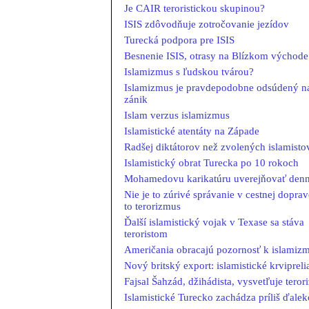
Je CAIR teroristickou skupinou?
ISIS zdôvodňuje zotročovanie jezídov
Turecká podpora pre ISIS
Besnenie ISIS, otrasy na Blízkom východe
Islamizmus s ľudskou tvárou?
Islamizmus je pravdepodobne odsúdený n
zánik
Islam verzus islamizmus
Islamistické atentáty na Západe
Radšej diktátorov než zvolených islamisto
Islamistický obrat Turecka po 10 rokoch
Mohamedovu karikatúru uverejňovať den
Nie je to zúrivé správanie v cestnej doprav
to terorizmus
Ďalší islamistický vojak v Texase sa stáva
teroristom
Američania obracajú pozornosť k islamiz
Nový britský export: islamistické krviprelia
Fajsal Šahzád, džihádista, vysvetľuje tero
Islamistické Turecko zachádza príliš ďalek