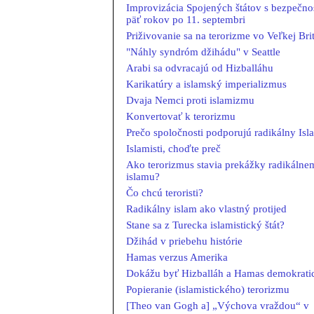
Improvizácia Spojených štátov s bezpečn
päť rokov po 11. septembri
Priživovanie sa na terorizme vo Veľkej Brit
"Náhly syndróm džihádu" v Seattle
Arabi sa odvracajú od Hizballáhu
Karikatúry a islamský imperializmus
Dvaja Nemci proti islamizmu
Konvertovať k terorizmu
Prečo spoločnosti podporujú radikálny Isl
Islamisti, choďte preč
Ako terorizmus stavia prekážky radikálne
islamu?
Čo chcú teroristi?
Radikálny islam ako vlastný protijed
Stane sa z Turecka islamistický štát?
Džihád v priebehu histórie
Hamas verzus Amerika
Dokážu byť Hizballáh a Hamas demokrati
Popieranie (islamistického) terorizmu
[Theo van Gogh a] „Výchova vraždou“ v