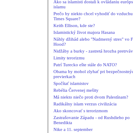
Ako sa islamisti dostali k ovládaniu európ
islamu
Prečo by niekto chcel vyhodiť do vzduchu
Times Square?
Keith Ellison, kde ste?
Islamistický život majora Hasana
Náhly džihád alebo "Nadmerný stres" vo F
Hood?
Nidžáby a burky - zastretá hrozba pretrvá
Limity terorizmu
Patrí Turecko ešte stále do NATO?
Obama by mohol zlyhať pri bezpečnostný
previerkach
Spočítať islamistov
Rebélia Červenej mešity
Má niekto niečo proti dvom Palestínam?
Radikálny islam verzus civilizácia
Ako skoncovať s terorizmom
Zastrašovanie Západu - od Rushdieho po
Benedikta
Nike a 11. september