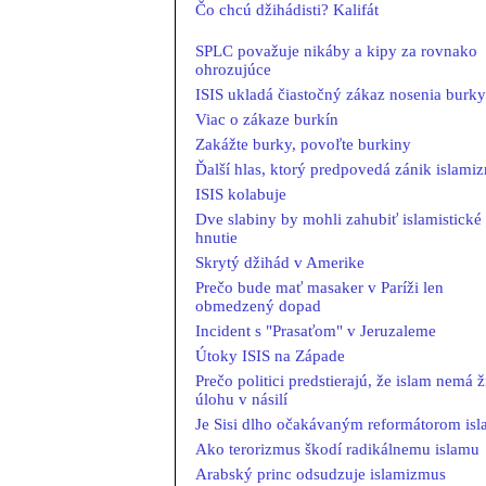
Čo chcú džihádisti? Kalifát
SPLC považuje nikáby a kipy za rovnako
ohrozujúce
ISIS ukladá čiastočný zákaz nosenia burky
Viac o zákaze burkín
Zakážte burky, povoľte burkiny
Ďalší hlas, ktorý predpovedá zánik islami
ISIS kolabuje
Dve slabiny by mohli zahubiť islamistické
hnutie
Skrytý džihád v Amerike
Prečo bude mať masaker v Paríži len
obmedzený dopad
Incident s "Prasaťom" v Jeruzaleme
Útoky ISIS na Západe
Prečo politici predstierajú, že islam nemá 
úlohu v násilí
Je Sisi dlho očakávaným reformátorom is
Ako terorizmus škodí radikálnemu islamu
Arabský princ odsudzuje islamizmus