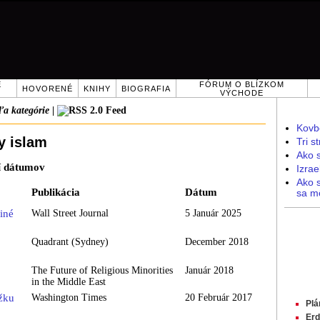
E
FÓRUM O BLÍZKOM
HOVORENÉ
KNIHY
BIOGRAFIA
VÝCHODE
a kategórie
|
Kovb
y islam
Tri s
Ako s
í dátumov
Izrae
Ako 
Publikácia
Dátum
sa m
iné
Wall Street Journal
5 Január 2025
Quadrant (Sydney)
December 2018
The Future of Religious Minorities
Január 2018
in the Middle East
žku
Washington Times
20 Február 2017
Plá
Erd