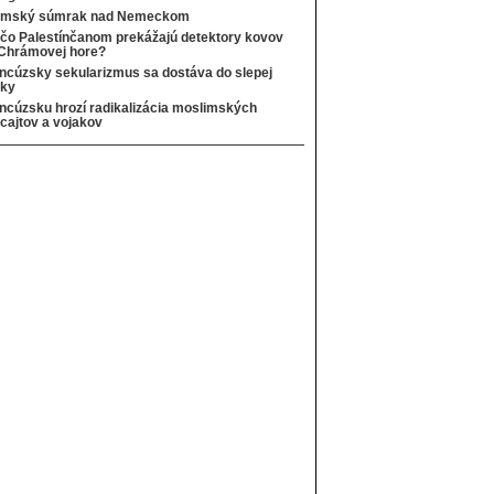
lamský súmrak nad Nemeckom
čo Palestínčanom prekážajú detektory kovov
Chrámovej hore?
ncúzsky sekularizmus sa dostáva do slepej
čky
ncúzsku hrozí radikalizácia moslimských
icajtov a vojakov