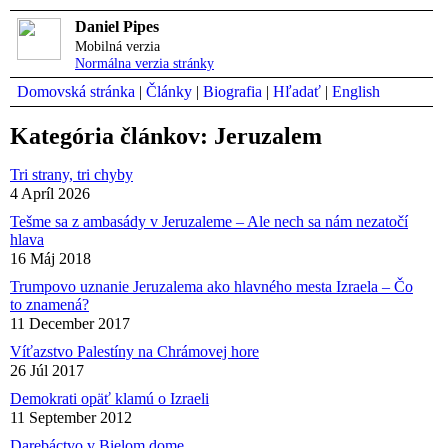
Daniel Pipes
Mobilná verzia
Normálna verzia stránky
Domovská stránka
|
Články
|
Biografia
|
Hľadať
|
English
Kategória článkov: Jeruzalem
Tri strany, tri chyby
4 Apríl 2026
Tešme sa z ambasády v Jeruzaleme – Ale nech sa nám nezatočí
hlava
16 Máj 2018
Trumpovo uznanie Jeruzalema ako hlavného mesta Izraela – Čo
to znamená?
11 December 2017
Víťazstvo Palestíny na Chrámovej hore
26 Júl 2017
Demokrati opäť klamú o Izraeli
11 September 2012
Darebáctvo v Bielom dome