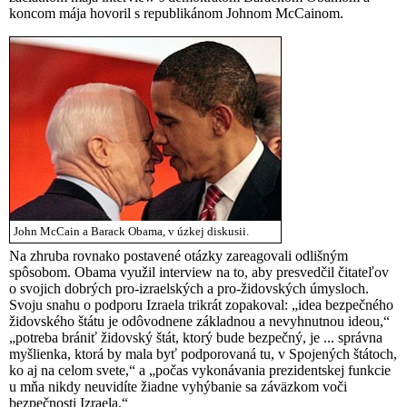
koncom mája hovoril s republikánom Johnom McCainom.
John McCain a Barack Obama, v úzkej diskusii.
Na zhruba rovnako postavené otázky zareagovali odlišným
spôsobom. Obama využil interview na to, aby presvedčil čitateľov
o svojich dobrých pro-izraelských a pro-židovských úmysloch.
Svoju snahu o podporu Izraela trikrát zopakoval: „idea bezpečného
židovského štátu je odôvodnene základnou a nevyhnutnou ideou,“
„potreba brániť židovský štát, ktorý bude bezpečný, je ... správna
myšlienka, ktorá by mala byť podporovaná tu, v Spojených štátoch,
ko aj na celom svete,“ a „počas vykonávania prezidentskej funkcie
u mňa nikdy neuvidíte žiadne vyhýbanie sa záväzkom voči
bezpečnosti Izraela.“