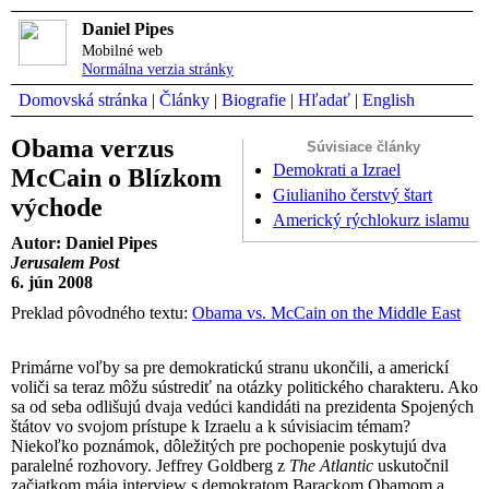
Daniel Pipes
Mobilné web
Normálna verzia stránky
Domovská stránka
|
Články
|
Biografie
|
Hľadať
|
English
Obama verzus
Súvisiace články
Demokrati a Izrael
McCain o Blízkom
Giulianiho čerstvý štart
východe
Americký rýchlokurz islamu
Autor: Daniel Pipes
Jerusalem Post
6. jún 2008
Preklad pôvodného textu:
Obama vs. McCain on the Middle East
Primárne voľby sa pre demokratickú stranu ukončili, a americkí
voliči sa teraz môžu sústrediť na otázky politického charakteru. Ako
sa od seba odlišujú dvaja vedúci kandidáti na prezidenta Spojených
štátov vo svojom prístupe k Izraelu a k súvisiacim témam?
Niekoľko poznámok, dôležitých pre pochopenie poskytujú dva
paralelné rozhovory. Jeffrey Goldberg z
The Atlantic
uskutočnil
začiatkom mája interview s demokratom Barackom Obamom a