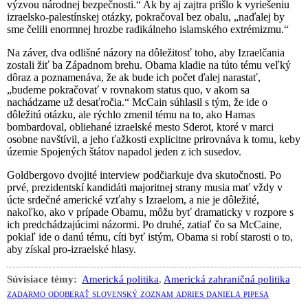
výzvou národnej bezpečnosti.“ Ak by aj zajtra prišlo k vyriešeniu
izraelsko-palestínskej otázky, pokračoval bez obalu, „naďalej by
sme čelili enormnej hrozbe radikálneho islamského extrémizmu.“
Na záver, dva odlišné názory na dôležitosť toho, aby Izraelčania
zostali žiť ba Západnom brehu. Obama kladie na túto tému veľký
dôraz a poznamenáva, že ak bude ich počet ďalej narastať,
„budeme pokračovať v rovnakom status quo, v akom sa
nachádzame už desaťročia.“ McCain súhlasil s tým, že ide o
dôležitú otázku, ale rýchlo zmenil tému na to, ako Hamas
bombardoval, obliehané izraelské mesto Sderot, ktoré v marci
osobne navštívil, a jeho ťažkosti explicitne prirovnáva k tomu, keby
územie Spojených štátov napadol jeden z ich susedov.
Goldbergovo dvojité interview podčiarkuje dva skutočnosti. Po
prvé, prezidentskí kandidáti majoritnej strany musia mať vždy v
úcte srdečné americké vzťahy s Izraelom, a nie je dôležité,
nakoľko, ako v prípade Obamu, môžu byť dramaticky v rozpore s
ich predchádzajúcimi názormi. Po druhé, zatiaľ čo sa McCaine,
pokiaľ ide o danú tému, cíti byť istým, Obama si robí starosti o to,
aby získal pro-izraelské hlasy.
Súvisiace témy:
Americká politika
,
Americká zahraničná politika
zadarmo odoberať slovenský zoznam adries daniela pipesa