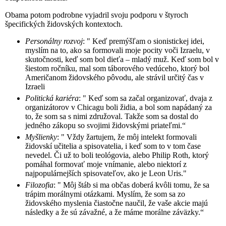
Obama potom podrobne vyjadril svoju podporu v štyroch
špecifických židovských kontextoch.
Personálny rozvoj
: " Keď premýšľam o sionistickej idei,
myslím na to, ako sa formovali moje pocity voči Izraelu, v
skutočnosti, keď som bol dieťa – mladý muž. Keď som bol v
šiestom ročníku, mal som táborového vedúceho, ktorý bol
Američanom židovského pôvodu, ale strávil určitý čas v
Izraeli
Politická kariéra
: " Keď som sa začal organizovať, dvaja z
organizátorov v Chicagu boli židia, a bol som napádaný za
to, že som sa s nimi združoval. Takže som sa dostal do
jedného zákopu so svojimi židovskými priateľmi.“
Myšlienky
: " Vždy žartujem, že môj intelekt formovali
židovskí učitelia a spisovatelia, i keď som to v tom čase
nevedel. Či už to boli teológovia, alebo Philip Roth, ktorý
pomáhal formovať moje vnímanie, alebo niektorí z
najpopulárnejších spisovateľov, ako je Leon Uris."
Filozofia
: " Môj štáb si ma občas doberá kvôli tomu, že sa
trápim morálnymi otázkami. Myslím, že som sa zo
židovského myslenia čiastočne naučil, že vaše akcie majú
následky a že sú závažné, a že máme morálne záväzky.“