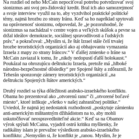
Na rozdiel od neho McCain nepociťoval potrebu potvrdzovať svoj
sionizmus ani svoj pro-židovský kredit. Bral ich ako samozrejmosť
a svoje interview využil na to, aby vyzdvihol praktické politické
témy, najmä hrozbu zo strany Iránu. Keď sa ho napríklad spytovali
na oprávnenosť sionizmu, odpovedal, že „je pozoruhodné, že
sionizmus sa nachádzal v centre vojen a veľkých skúšok a pevne sa
držal ideálov demokracie, sociálnej spravodlivosti a ľudských
práv,“ a pokračoval: „Myslím si, že štát Izrael stále čelí trvalej
hrozbe teroristických organizácií ako aj obhajovaniu vymazania
Izraela z mapy zo strany Iráncov.“ V ďalšej zmienke o Iráne sa
McCain zaviazal k tomu, že „nikdy nedopustí ďalší holokaust.“
Poukázal na ohrozujúcu deštrukciu Izraela, pretože má „hlboké
národno-bezpečnostné dôsledky“ pre Spojené štáty a zdôraznil, že
Teherán sponzoruje zámery teroristických organizácií „na
deštrukciu Spojených štátov amerických.“
Druhý rozdiel sa týka dôležitosti arabsko-izraelského konfliktu.
Obama ho prezentoval ako „otvorenú ranu“ či „otvorené boľavé
miesto“, ktoré infikuje „všetko v našej zahraničnej politike.“
Uviedol, že najmä jej nedostatok rozhodnosti „poskytuje zámienku
anti-americkým militantným džihádistom na to, aby mohli
uskutočňovať neospravedlniteľné akcie.“ Keď sa na Obamov
výrok spýtali McCaina, vyjadril ostrú kritiku myšlienky, že
radikálny islam je prevažne výsledkom arabsko-izraelského
konfliktu: „Nemyslím si, že konflikt je „ranou. Myslím, že je