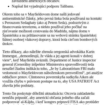
zavraždení amerických občanov.
Napísal list vyjadrujúci podporu Talibanu.
Okrem toho sa v Mayfieldovom dome našli jedovaté
antisemitistické články, jeho pevná linka bola používaná na kontakt
s Perouzom Sedaghaty (ako aj Petem Seda), podozrivým z
financovania terorizmu, a niekto používal jeho počítač na
zisťovanie možnosti cestovania do Madridu, nájmu domu v
Španielsku a na prihlasovanie sa na webovú stránku španielskej
štátnej osobnej vlakovej dopravy, ktorá bola cieľom bombových
útokov.
Tieto dôkazy, ako náležite zhrnula oregonská advokátka Karin
Immergut, „demonštrujú, že vláda a jej agenti konali v dobrej
viere“, keď Mayfielda uväznili. Department of Justice inspector
general (Generálny inšpektor Ministerstva spravodlivosti) teda
nenašiel žiadnu indikáciu toho, „že by Laboratórium FBI malo
vedomosti o Mayfieldovom náboženskom presvedčení“, pri analýze
odtlačkov prstov. Clintonova poverenkyňa sudkyňa Aiken ale
využila chybu v právnom postupe na to, aby USA PATRIOT Act
zbavila jeho podstaty.
Tento čin poskytuje dôležitú aktualizáciu: Otcovia zakladatelia
nemôžu pripustiť, aby americkí občania jedného dňa začali
podporovať al-Kájdu, i keď kongres pripravil FISA ako protiúder