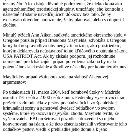
trestný čin. Ak existuje dôvodné podozrenie, že niekto koná ako
agent zahraničnej teroristickej skupiny, umožňuje jeho kontrolu a
následné hľadanie usvedčujúcich dôkazov bez toho, že by
existovalo dôvodné podozrenie, že by plánoval, alebo sa dopustil
zločinu.
Minulý týždeň Ann Aiken, sudkyňa amerického okresného súdu v
Oregone použila prípad Brandona Mayfielda, advokáta z Oregonu,
ktorý bol nespravodlivo obvinený z terorizmu, ako prostriedku ,
ktorým deklarovala neústavnosť tohto kľúčového opatrenia zákona
USA PATRIOT Act. Ak by získala podporu, jej rozhodnutie
odmietnuť predchádzajúci prípad potvrdenia zákona by malo
potenciálne ďalekosiahle a škodlivé následky pre kontraterorizmus.
Mayfieldov prípad však poukazuje na slabosť Aikenovej
argumentov:
Po udalostiach 11. marca 2004, keď bombové útoky v Madride
usmrtili 191 osôb a 2 000 osôb zranili, Federálny vyšetrovací úrad
prešetril sadu odtlačkov prstov pochádzajúcich zo španielskej
kriminálnej scény a generoval dvadsať odtlačkov vo svojom
systéme, ktoré vykazovali najvyššiu zhodu. Mayfield tvrdil, že
vyšetrovatelia FBI prešetrovali pozadie a dozvedeli sa o jeho
konvertovaní na islam, a že tieto zistenia skreslili vyšetrovanie jeho
odtlačkov prstov, viedli k prehliadke jeho domu a k jeho