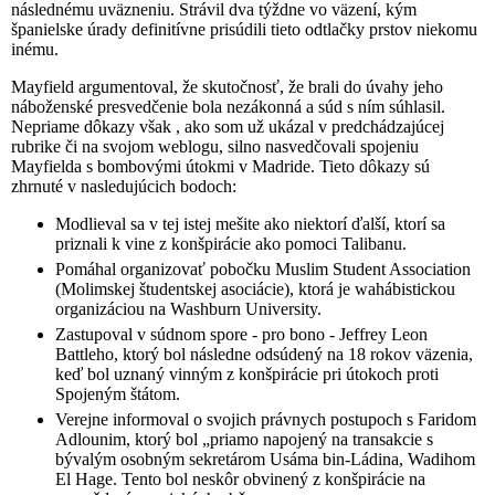
následnému uväzneniu. Strávil dva týždne vo väzení, kým
španielske úrady definitívne prisúdili tieto odtlačky prstov niekomu
inému.
Mayfield argumentoval, že skutočnosť, že brali do úvahy jeho
náboženské presvedčenie bola nezákonná a súd s ním súhlasil.
Nepriame dôkazy však , ako som už ukázal v predchádzajúcej
rubrike či na svojom weblogu, silno nasvedčovali spojeniu
Mayfielda s bombovými útokmi v Madride. Tieto dôkazy sú
zhrnuté v nasledujúcich bodoch:
Modlieval sa v tej istej mešite ako niektorí ďalší, ktorí sa
priznali k vine z konšpirácie ako pomoci Talibanu.
Pomáhal organizovať pobočku Muslim Student Association
(Molimskej študentskej asociácie), ktorá je wahábistickou
organizáciou na Washburn University.
Zastupoval v súdnom spore - pro bono - Jeffrey Leon
Battleho, ktorý bol následne odsúdený na 18 rokov väzenia,
keď bol uznaný vinným z konšpirácie pri útokoch proti
Spojeným štátom.
Verejne informoval o svojich právnych postupoch s Faridom
Adlounim, ktorý bol „priamo napojený na transakcie s
bývalým osobným sekretárom Usáma bin-Ládina, Wadihom
El Hage. Tento bol neskôr obvinený z konšpirácie na