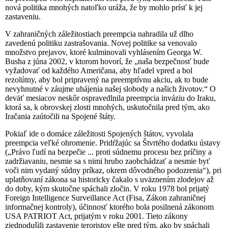
nová politika mnohých natoľko uráža, že by mohlo prísť k jej
zastaveniu.
V zahraničných záležitostiach preempcia nahradila už dlho
zavedenú politiku zastrašovania. Novej politike sa venovalo
množstvo prejavov, ktoré kulminovali vyhlásením Georga W.
Busha z júna 2002, v ktorom hovorí, že „naša bezpečnosť bude
vyžadovať od každého Američana, aby hľadel vpred a bol
rezolútny, aby bol pripravený na preemptívnu akciu, ak to bude
nevyhnutné v záujme uhájenia našej slobody a našich životov.“ O
deväť mesiacov neskôr ospravedlnila preempcia inváziu do Iraku,
ktorá sa, k obrovskej zlosti mnohých, uskutočnila pred tým, ako
Iračania zaútočili na Spojené štáty.
Pokiaľ ide o domáce záležitosti Spojených štátov, vyvolala
preempcia veľké ohromenie. Pridŕžajúc sa Štvrtého dodatku ústavy
(„Právo ľudí na bezpečie ... proti súdnemu procesu bez príčiny a
zadržiavaniu, nesmie sa s nimi hrubo zaobchádzať a nesmie byť
voči nim vydaný súdny príkaz, okrem dôvodného podozrenia“), pri
uplatňovaní zákona sa historicky čakalo s uväznením zlodejov až
do doby, kým skutočne spáchali zločin. V roku 1978 bol prijatý
Foreign Intelligence Surveillance Act (Fisa, Zákon zahraničnej
informačnej kontroly), účinnosť ktorého bola posilnená zákonom
USA PATRIOT Act, prijatým v roku 2001. Tieto zákony
zjednodušili zastavenie teroristov ešte pred tým, ako by spáchali