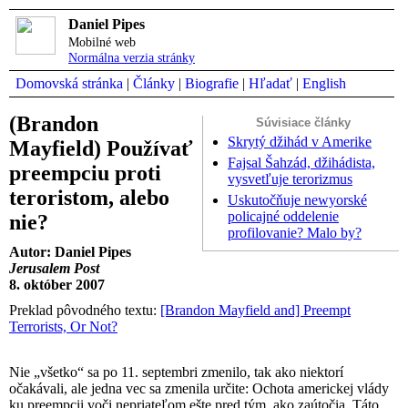
Daniel Pipes
Mobilné web
Normálna verzia stránky
Domovská stránka
|
Články
|
Biografie
|
Hľadať
|
English
(Brandon
Súvisiace články
Skrytý džihád v Amerike
Mayfield) Používať
Fajsal Šahzád, džihádista,
preempciu proti
vysvetľuje terorizmus
teroristom, alebo
Uskutočňuje newyorské
policajné oddelenie
nie?
profilovanie? Malo by?
Autor: Daniel Pipes
Jerusalem Post
8. október 2007
Preklad pôvodného textu:
[Brandon Mayfield and] Preempt
Terrorists, Or Not?
Nie „všetko“ sa po 11. septembri zmenilo, tak ako niektorí
očakávali, ale jedna vec sa zmenila určite: Ochota americkej vlády
ku preempcii voči nepriateľom ešte pred tým, ako zaútočia. Táto