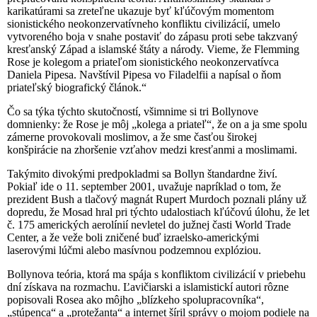
karikatúrami sa zreteľne ukazuje byť kľúčovým momentom
sionistického neokonzervatívneho konfliktu civilizácií, umelo
vytvoreného boja v snahe postaviť do zápasu proti sebe takzvaný
kresťanský Západ a islamské štáty a národy. Vieme, že Flemming
Rose je kolegom a priateľom sionistického neokonzervatívca
Daniela Pipesa. Navštívil Pipesa vo Filadelfii a napísal o ňom
priateľský biografický článok.“
Čo sa týka týchto skutočností, všimnime si tri Bollynove
domnienky: že Rose je môj „kolega a priateľ“, že on a ja sme spolu
zámerne provokovali moslimov, a že sme časťou širokej
konšpirácie na zhoršenie vzťahov medzi kresťanmi a moslimami.
Takýmito divokými predpokladmi sa Bollyn štandardne živí.
Pokiaľ ide o 11. september 2001, uvažuje napríklad o tom, že
prezident Bush a tlačový magnát Rupert Murdoch poznali plány už
dopredu, že Mosad hral pri týchto udalostiach kľúčovú úlohu, že let
č. 175 amerických aerolínií nevletel do južnej časti World Trade
Center, a že veže boli zničené buď izraelsko-americkými
laserovými lúčmi alebo masívnou podzemnou explóziou.
Bollynova teória, ktorá ma spája s konfliktom civilizácií v priebehu
dní získava na rozmachu. Ľavičiarski a islamistickí autori rôzne
popisovali Rosea ako môjho „blízkeho spolupracovníka“,
„stúpenca“ a „protežanta“ a internet šíril správy o mojom podiele na