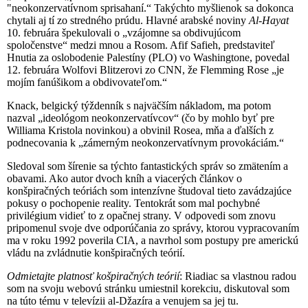
"neokonzervatívnom sprisahaní.“ Takýchto myšlienok sa dokonca
chytali aj tí zo stredného prúdu. Hlavné arabské noviny
Al-Hayat
10. februára špekulovali o „vzájomne sa obdivujúcom
spoločenstve“ medzi mnou a Rosom. Afif Safieh, predstaviteľ
Hnutia za oslobodenie Palestíny (PLO) vo Washingtone, povedal
12. februára Wolfovi Blitzerovi zo CNN, že Flemming Rose „je
mojím fanúšikom a obdivovateľom.“
Knack, belgický týždenník s najväčším nákladom, ma potom
nazval „ideológom neokonzervatívcov“ (čo by mohlo byť pre
Williama Kristola novinkou) a obvinil Rosea, mňa a ďalších z
podnecovania k „zámerným neokonzervatívnym provokáciám.“
Sledoval som šírenie sa týchto fantastických správ so zmätením a
obavami. Ako autor dvoch kníh a viacerých článkov o
konšpiračných teóriách som intenzívne študoval tieto zavádzajúce
pokusy o pochopenie reality. Tentokrát som mal pochybné
privilégium vidieť to z opačnej strany. V odpovedi som znovu
pripomenul svoje dve odporúčania zo správy, ktorou vypracovaním
ma v roku 1992 poverila CIA, a navrhol som postupy pre americkú
vládu na zvládnutie konšpiračných teórií.
Odmietajte platnosť košpiračných teórií
: Riadiac sa vlastnou radou
som na svoju webovú stránku umiestnil korekciu, diskutoval som
na túto tému v televízii al-Džazíra a venujem sa jej tu.