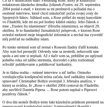
Čo sa v skutočnosti stalo: Flemming Rose, ktorý je kultúrnym
redaktorom dánskeho denníka
Jyllands-Posten
, mi 29. septembra
2004 poslal e-mail, v ktorom sa mi predstavil a požiadal ma o
osobnné interview, ktoré chcel uskutočniť počas svojej cesty do
Spojených štátov. Súhlasil som, a Rose prišiel do mojej kancelárie
vo Filadelfii, kde mi asi pol hodiny kládol otázky. Jeho článok o
mne „Truslen fra islamismen“ (Hrozba islamizmu), sa objavil 29.
októbra. Je to štandardný žurnalistický príspevok, v ktorom Rose
uviedol niektoré moje biografické informácie a nechal ma vysvetliť
môj pohľad na radikálny islam.
Po tomto stretnutí som už nemal s Roseom žiadny ďalší kontakt.
Aby som bol presnejší: Odvtedy sme sa nestretli, nehovorili sme
spolu a ani sme si nepísali. Až z tlače som sa, približne po uplynutí
jedného roka od nášho stretnutia, dozvedel o jeho rozhodnutí
schváliť publikovanie a publikovať karikatúry.
Je to fádna realita – rutinné interview a nič iného. Omnoho
vzrušujúcejšia konšpiračná teória začala, keď radikálny islamistický
spisovateľ Christopher Bollyn uverejnil 3. februára analýzu, v
ktorej sa uvádza, že „Rose v októbri 2004 cestoval do Filadelfie,
aby navštívil Daniela Pipesa. ... Rose potom napísal o Pipesovi
pozitívny článok.“
O dva dni neskôr Bollyn tento fakt kúzelným prútikom premenil na
prepracovanú konšpiračnú teóriu: Antimoslimský škandál s