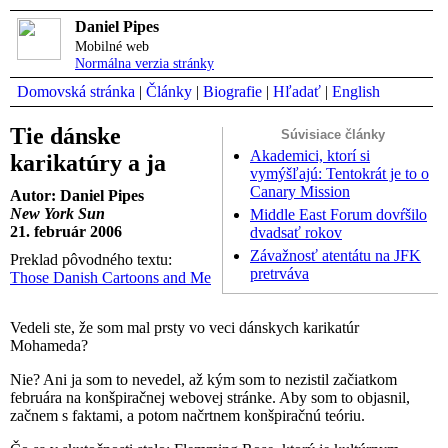
Daniel Pipes
Mobilné web
Normálna verzia stránky
Domovská stránka
|
Články
|
Biografie
|
Hľadať
|
English
Tie dánske
Súvisiace články
Akademici, ktorí si
karikatúry a ja
vymýšľajú: Tentokrát je to o
Canary Mission
Autor: Daniel Pipes
New York Sun
Middle East Forum dovŕšilo
21. február 2006
dvadsať rokov
Závažnosť atentátu na JFK
Preklad pôvodného textu:
pretrváva
Those Danish Cartoons and Me
Vedeli ste, že som mal prsty vo veci dánskych karikatúr
Mohameda?
Nie? Ani ja som to nevedel, až kým som to nezistil začiatkom
februára na konšpiračnej webovej stránke. Aby som to objasnil,
začnem s faktami, a potom načrtnem konšpiračnú teóriu.