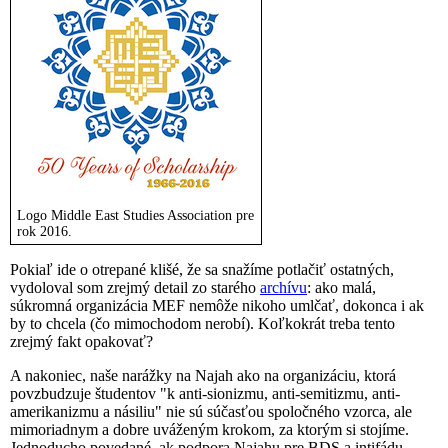
Logo Middle East Studies Association pre
rok 2016.
Pokiaľ ide o otrepané klišé, že sa snažíme potlačiť ostatných,
vydoloval som zrejmý detail zo starého
archívu
: ako malá,
súkromná organizácia MEF nemôže nikoho umlčať, dokonca i ak
by to chcela (čo mimochodom nerobí). Koľkokrát treba tento
zrejmý fakt opakovať?
A nakoniec, naše narážky na Najah ako na organizáciu, ktorá
povzbudzuje študentov "k anti-sionizmu, anti-semitizmu, anti-
amerikanizmu a násiliu" nie sú súčasťou spoločného vzorca, ale
mimoriadnym a dobre uváženým krokom, za ktorým si stojíme.
Jednoducho povedané, ak podpora Najahu pre BDS a intifádu,