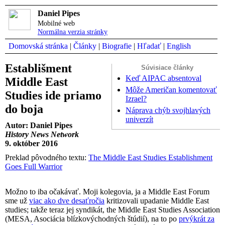
Daniel Pipes
Mobilné web
Normálna verzia stránky
Domovská stránka
|
Články
|
Biografie
|
Hľadať
|
English
Establišment
Súvisiace články
Keď AIPAC absentoval
Middle East
Môže Američan komentovať
Studies ide priamo
Izrael?
do boja
Náprava chýb svojhlavých
univerzít
Autor: Daniel Pipes
History News Network
9. október 2016
Preklad pôvodného textu:
The Middle East Studies Establishment
Goes Full Warrior
Možno to iba očakávať. Moji kolegovia, ja a Middle East Forum
sme už
viac ako dve desaťročia
kritizovali upadanie Middle East
studies; takže teraz jej syndikát, the Middle East Studies Association
(MESA, Asociácia blízkovýchodných štúdií), na to po
prvýkrát za