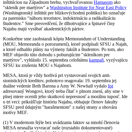
inštitúciou na Západnom brehu, vychvaľovanou
Hamasom
ako
"skleník pre martýrov" a
Washington Institute for Near East Policy
(Washingtonský inštitút pre blízkovýchodnú politiku) ho označuje
za parenisko "náboru teroristov, indoktrináciu a radikalizáciu
študentov." Sme presvedčení, že dlhotrvajúce a špinavé činy
Najahu majú vyrábať akademických páriov.
Konkrétne sme zaobstarali kópiu Memorandum of Understanding
(MOU, Memoranda o porozumení), ktoré podpísali SFSU a Najah,
a ktoré odhalilo plány na výmeny fakúlt a študentov. Po tom, ako
MEF objavilo túto dohodu s poburujúcim "skleníkom pre
martýrov", vyhlásilo 15. septembra celoštátnu
kampaň
, vyzývajúcu
SFSU ku zrušeniu MOU s Najahom.
MESA, ktorá je vždy horlivá pri vystavovaní svojich anti-
sionistických kreditov, pohotovo reagovala: 19. septembra jej
duálne vedenie Beth Barona a Amy W. Newhall vydalo
list
adresovaný Wongovi, ktorý treba čítať v plnom znení, aby sme v
plnej miere ocenili jeho skutkovú nepresnosť a morálnu tuposť. Ide
o tri veci: prikrášľuje históriu Najahu, obhajuje členov fakulty
SFSU pred údajným "harašmentom" z našej strany a ohovára
motívy MEF.
(1) V modernom štýle bez uvádzania faktov sa mnohí členovia
MESA nesnažia vyvracať naše (rozsiahlo dokumentované)