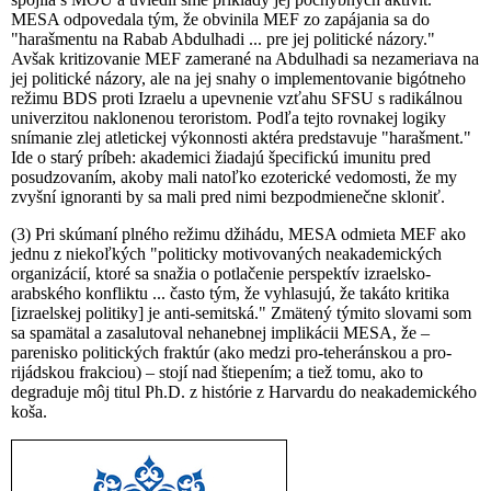
MESA odpovedala tým, že obvinila MEF zo zapájania sa do
"harašmentu na Rabab Abdulhadi ... pre jej politické názory."
Avšak kritizovanie MEF zamerané na Abdulhadi sa nezameriava na
jej politické názory, ale na jej snahy o implementovanie bigótneho
režimu BDS proti Izraelu a upevnenie vzťahu SFSU s radikálnou
univerzitou naklonenou teroristom. Podľa tejto rovnakej logiky
snímanie zlej atletickej výkonnosti aktéra predstavuje "harašment."
Ide o starý príbeh: akademici žiadajú špecifickú imunitu pred
posudzovaním, akoby mali natoľko ezoterické vedomosti, že my
zvyšní ignoranti by sa mali pred nimi bezpodmienečne skloniť.
(3) Pri skúmaní plného režimu džihádu, MESA odmieta MEF ako
jednu z niekoľkých "politicky motivovaných neakademických
organizácií, ktoré sa snažia o potlačenie perspektív izraelsko-
arabského konfliktu ... často tým, že vyhlasujú, že takáto kritika
[izraelskej politiky] je anti-semitská." Zmätený týmito slovami som
sa spamätal a zasalutoval nehanebnej implikácii MESA, že –
parenisko politických fraktúr (ako medzi pro-teheránskou a pro-
rijádskou frakciou) – stojí nad štiepením; a tiež tomu, ako to
degraduje môj titul Ph.D. z histórie z Harvardu do neakademického
koša.