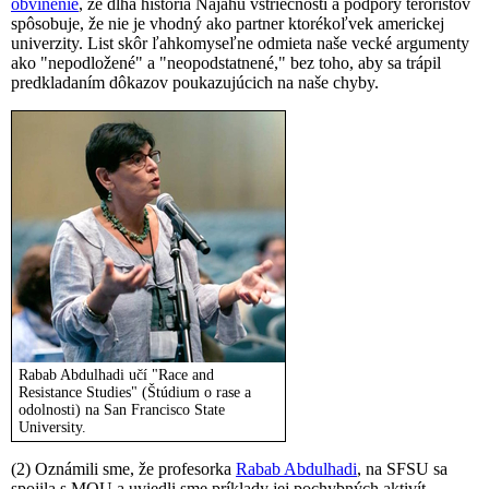
obvinenie
, že dlhá história Najahu vstriecnosti a podpory teroristov
spôsobuje, že nie je vhodný ako partner ktorékoľvek americkej
univerzity. List skôr ľahkomyseľne odmieta naše vecké argumenty
ako "nepodložené" a "neopodstatnené," bez toho, aby sa trápil
predkladaním dôkazov poukazujúcich na naše chyby.
Rabab Abdulhadi učí "Race and
Resistance Studies" (Štúdium o rase a
odolnosti) na San Francisco State
University.
(2) Oznámili sme, že profesorka
Rabab Abdulhadi
, na SFSU sa
spojila s MOU a uviedli sme príklady jej pochybných aktivít.