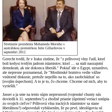
Stretnutie prezidenta Mohameda Morsiho s
austrálskou premiérkou Julie Gillardovou v
septembri 2012.
Gerecht tvrdil, že v Iraku zistíme, že "z prílivovej vlny ľudí, ktorí
boli kedysi tvrdým jadrom islamistov, ktorí … sa stali naozajstní
demokrati, ak nie dokonca liberáli." Pokiaľ ide o Egypt, uznanlivo,
ale nepresne poznamenal, že "Moslimské bratstvo vedie vážne
vnútorné diskusie, pretože neprišlo na to, ako zaobchádzať so
[svojím úspechom]. A to je to, čo chceme. Chceme od nich, aby to
vyriešili."
Jasser a ja sme na tento súpis nepresností (vojenské chunty nás
doviedli k 11. septembru?) a zbožné prianie (úprimní veriaci ustúpia
zo svojich cieľov? Prílivová vlna irackých islamistov sa stane
liberálnou?) odpovedali vyhlásením, že po prvé, ideológovia sú