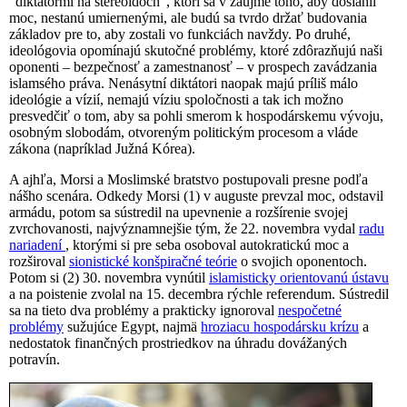
"diktátormi na stereoidoch", ktorí sa v záujme toho, aby dosiahli
moc, nestanú umiernenými, ale budú sa tvrdo držať budovania
základov pre to, aby zostali vo funkciách navždy. Po druhé,
ideológovia opomínajú skutočné problémy, ktoré zdôrazňujú naši
oponenti – bezpečnosť a zamestnanosť – v prospech zavádzania
islamsého práva. Nenásytní diktátori naopak majú príliš málo
ideológie a vízií, nemajú víziu spoločnosti a tak ich možno
presvedčiť o tom, aby sa pohli smerom k hospodárskemu vývoju,
osobným slobodám, otvoreným politickým procesom a vláde
zákona (napríklad Južná Kórea).
A ajhľa, Morsi a Moslimské bratstvo postupovali presne podľa
nášho scenára. Odkedy Morsi (1) v auguste prevzal moc, odstavil
armádu, potom sa sústredil na upevnenie a rozšírenie svojej
zvrchovanosti, najvýznamnejšie tým, že 22. novembra vydal
radu
nariadení
, ktorými si pre seba osoboval autokratickú moc a
rozširoval
sionistické konšpiračné teórie
o svojich oponentoch.
Potom si (2) 30. novembra vynútil
islamisticky orientovanú ústavu
a na poistenie zvolal na 15. decembra rýchle referendum. Sústredil
sa na tieto dva problémy a prakticky ignoroval
nespočetné
problémy
sužujúce Egypt, najmä
hroziacu hospodársku krízu
a
nedostatok finančných prostriedkov na úhradu dovážaných
potravín.