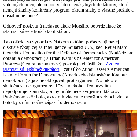
volebných urien, alebo pod vládou nenásytných diktátorov, ktorí
nemajú žiadny konkrétny program, okrem snahy o vlastné prežitie a
dosiahnutie moci?
Odpoveď poskytujú nedávne akcie Morsiho, potvrdzujúce že
islamisti sú ešte horší ako diktátori.
Táto otázka sa vynorila začiatkom októbra počas zaujímavej
diskusie týkajúcej sa Intelligence Squared U.S., keď Reuel Marc
Gerecht z Foundation for the Defense of Democracies (Nadácie pre
obranu a demokraciu) a Brian Katulis z Center for American
Progress (Centra pre americký pokrok) vyhlásili, že "
Zvolení
islamisti sú lepší než diktátori
," zatiaľ čo Zuhdi Jasser z American
Islamic Forum for Democracy (Amerického islamského fóra pre
demokraciu) a ja sme obhajovali protiargument. No nikto v
skutočnosti neargumentoval "za" niekoho. Ten prvý tím
nepodporuje islamistov, a my určite neoslavujeme diktátorov.
Problémom skôr bolo, aký druh vládcu je menším z dvoch ziel, a
bolo by s ním možné zápasiť o demokraciu.