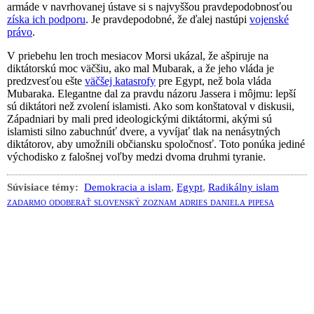
armáde v navrhovanej ústave si s najvyššou pravdepodobnosťou
získa ich podporu
. Je pravdepodobné, že ďalej nastúpi
vojenské
právo
.
V priebehu len troch mesiacov Morsi ukázal, že ašpiruje na
diktátorskú moc väčšiu, ako mal Mubarak, a že jeho vláda je
predzvesťou ešte
väčšej katasrofy
pre Egypt, než bola vláda
Mubaraka. Elegantne dal za pravdu názoru Jassera i môjmu: lepší
sú diktátori než zvolení islamisti. Ako som konštatoval v diskusii,
Západniari by mali pred ideologickými diktátormi, akými sú
islamisti silno zabuchnúť dvere, a vyvíjať tlak na nenásytných
diktátorov, aby umožnili občiansku spoločnosť. Toto ponúka jediné
východisko z falošnej voľby medzi dvoma druhmi tyranie.
Súvisiace témy:
Demokracia a islam
,
Egypt
,
Radikálny islam
zadarmo odoberať slovenský zoznam adries daniela pipesa