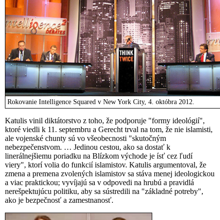
Rokovanie Intelligence Squared v New York City, 4. októbra 2012.
Katulis vinil diktátorstvo z toho, že podporuje "formy ideológií",
ktoré viedli k 11. septembru a Gerecht trval na tom, že nie islamisti,
ale vojenské chunty sú vo všeobecnosti "skutočným
nebezpečenstvom. … Jedinou cestou, ako sa dostať k
linerálnejšiemu poriadku na Blízkom východe je ísť cez ľudí
viery", ktorí volia do funkcií islamistov. Katulis argumentoval, že
zmena a premena zvolených islamistov sa stáva menej ideologickou
a viac praktickou; vyvíjajú sa v odpovedi na hrubú a pravidlá
nerešpektujúcu politiku, aby sa sústredili na "základné potreby",
ako je bezpečnosť a zamestnanosť.