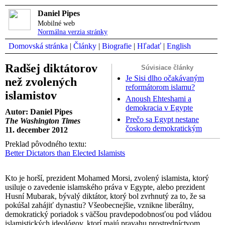
Daniel Pipes
Mobilné web
Normálna verzia stránky
Domovská stránka
|
Články
|
Biografie
|
Hľadať
|
English
Radšej diktátorov
Súvisiace články
Je Sisi dlho očakávaným
než zvolených
reformátorom islamu?
islamistov
Anoush Ehteshami a
demokracia v Egypte
Autor: Daniel Pipes
Prečo sa Egypt nestane
The Washington Times
čoskoro demokratickým
11. december 2012
Preklad pôvodného textu:
Better Dictators than Elected Islamists
Kto je horší, prezident Mohamed Morsi, zvolený islamista, ktorý
usiluje o zavedenie islamského práva v Egypte, alebo prezident
Husní Mubarak, bývalý diktátor, ktorý bol zvrhnutý za to, že sa
pokúšal zahájiť dynastiu? Všeobecnejšie, vznikne liberálny,
demokratický poriadok s väčšou pravdepodobnosťou pod vládou
islamistických ideológov, ktorí majú pravahu prostredníctvom