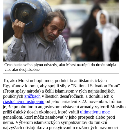
Cena butánového plynu odvtedy, ako Morsi nastúpil do úradu stúpla
viac ako dvojnásobne.
To, ako Morsi uchopil moc, podnietilo antiislamistických
Egypťanov k tomu, aby spojili sily v "National Salvation Front"
(Front spásy národa) a čelili islamistom v tých najnásilnejších
pouličných
zrážkach
v šiestich desaťročiach, a donútili ich k
čiastočnému ustúpeniu
od jeho nariadení z 22. novembra. Iróniou
je, že po obratnom augustovom odstavení armády vytvoril Morsiho
príliš ďaleký dosah okolnosti, ktoré vrátili
ultimatívnu moc
generálom, ktorí môžu zasahovať v jeho prospech alebo proti
nemu. Výberom islamistických sympatizantov do funkcií
najvyšších dôstojníkov a poskytovaním rozšírených právomocí