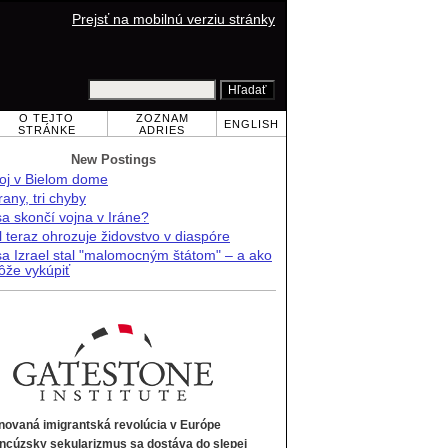
Prejsť na mobilnú verziu stránky
O TEJTO
ZOZNAM
ENGLISH
STRÁNKE
ADRIES
New Postings
oj v Bielom dome
trany, tri chyby
a skončí vojna v Iráne?
l teraz ohrozuje židovstvo v diaspóre
sa Izrael stal "malomocným štátom" – a ako
ôže vykúpiť
novaná imigrantská revolúcia v Európe
ncúzsky sekularizmus sa dostáva do slepej