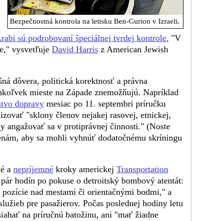
Bezpečnostná kontrola na letisku Ben-Gurion v Izraeli.
rabi sú podrobovaní špeciálnej tvrdej kontrole.
"V
e," vysvetľuje
David Harris
z American Jewish
ná dôvera, politická korektnosť a právna
mkoľvek mieste na Západe znemožňujú. Napríklad
stvo dopravy
mesiac po 11. septembri príručku
zovať "sklony členov nejakej rasovej, etnickej,
ny angažovať sa v protiprávnej činnosti." (Noste
enám, aby sa mohli vyhnúť dodatočnému skríningu
ké a
nepríjemné
kroky americkej
Transportation
pár hodín po pokuse o detroitský bombový atentát:
, pozície nad mestami či orientačnými bodmi," a
lužieb pre pasažierov. Počas poslednej hodiny letu
siahať na príručnú batožinu, ani "mať žiadne