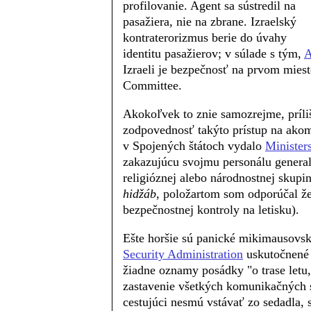
profilovanie. Agent sa sústredil na
pasažiera, nie na zbrane. Izraelský
kontraterorizmus berie do úvahy
identitu pasažierov; v súlade s tým,
A
Izraeli je bezpečnosť na prvom miest
Committee.
Akokoľvek to znie samozrejme, príliš
zodpovednosť takýto prístup na ako
v Spojených štátoch vydalo
Minister
zakazujúcu svojmu personálu generali
religióznej alebo národnostnej skupi
hidžáb
, položartom som odporúčal ž
bezpečnostnej kontroly na letisku).
Ešte horšie sú panické mikimausovs
Security Administration
uskutočnené 
žiadne oznamy posádky "o trase letu
zastavenie všetkých komunikačných s
cestujúci nesmú vstávať zo sedadla, 