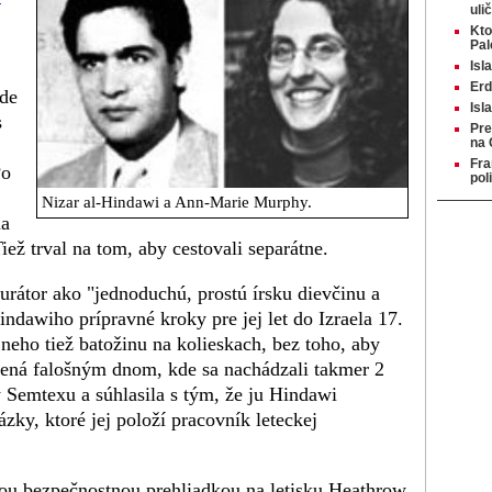
uli
Kto
Pal
Isl
Erd
kde
Is
s
Pre
na 
Fra
Po
pol
Nizar al-Hindawi a Ann-Marie Murphy.
na
ež trval na tom, aby cestovali separátne.
rátor ako "jednoduchú, prostú írsku dievčinu a
indawiho prípravné kroky pre jej let do Izraela 17.
 neho tiež batožinu na kolieskach, bez toho, aby
vená falošným dnom, kde sa nachádzali takmer 2
y Semtexu a súhlasila s tým, že ju Hindawi
zky, ktoré jej položí pracovník leteckej
ou bezpečnostnou prehliadkou na letisku Heathrow