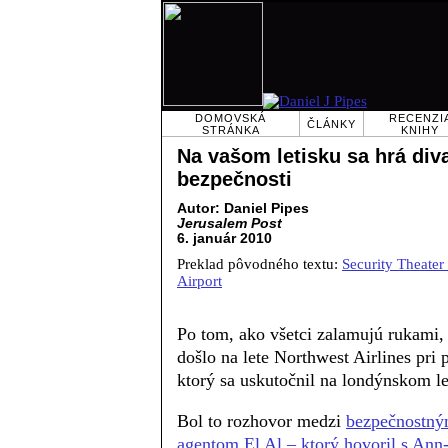
DOMOVSKÁ
RECENZI
ČLÁNKY
STRÁNKA
KNIHY
Na vašom letisku sa hrá div
bezpečnosti
Autor: Daniel Pipes
Jerusalem Post
6. január 2010
Preklad pôvodného textu:
Security Theater
Airport
Po tom, ako všetci zalamujú rukami, 
došlo na lete Northwest Airlines pri 
ktorý sa uskutočnil na londýnskom l
Bol to rozhovor medzi
bezpečnostn
agentom El Al – ktorý hovoril s Ann