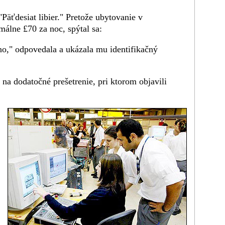
Päťdesiat libier." Pretože ubytovanie v
málne £70 za noc, spýtal sa:
no," odpovedala a ukázala mu identifikačný
u na dodatočné prešetrenie, pri ktorom objavili