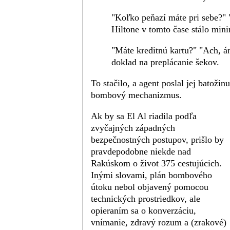
"Koľko peňazí máte pri sebe?" "
Hiltone v tomto čase stálo mini
"Máte kreditnú kartu?" "Ach, á
doklad na preplácanie šekov.
To stačilo, a agent poslal jej batožin
bombový mechanizmus.
Ak by sa El Al riadila podľa
zvyčajných západných
bezpečnostných postupov, prišlo by
pravdepodobne niekde nad
Rakúskom o život 375 cestujúcich.
Inými slovami, plán bombového
útoku nebol objavený pomocou
technických prostriedkov, ale
opieraním sa o konverzáciu,
vnímanie, zdravý rozum a (zrakové)