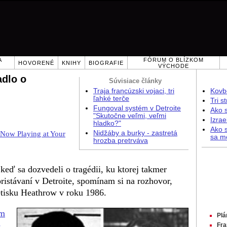
A
FÓRUM O BLÍZKOM
HOVORENÉ
KNIHY
BIOGRAFIE
VÝCHODE
adlo o
Súvisiace články
Traja francúzski vojaci, tri
Kovb
ľahké terče
Tri s
Fungoval systém v Detroite
Ako s
"Skutočne veľmi, veľmi
Izrae
hladko?"
Ako 
Nidžáby a burky - zastretá
 Now Playing at Your
sa m
hrozba pretrváva
keď sa dozvedeli o tragédii, ku ktorej takmer
pristávaní v Detroite, spomínam si na rozhovor,
etisku Heathrow v roku 1986.
ým
Plá
-
Fra