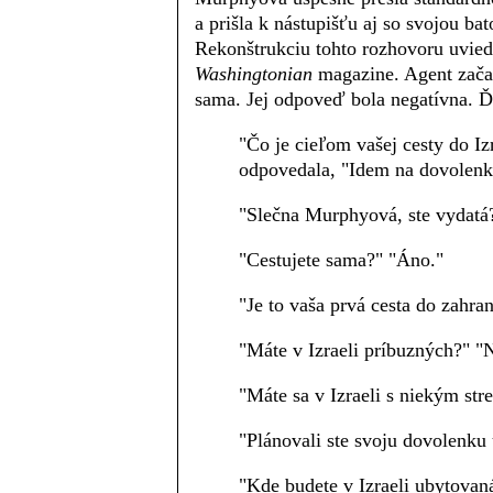
a prišla k nástupišťu aj so svojou bat
Rekonštrukciu tohto rozhovoru uvied
Washingtonian
magazine. Agent začal 
sama. Jej odpoveď bola negatívna. Ď
"Čo je cieľom vašej cesty do Iz
odpovedala, "Idem na dovolenk
"Slečna Murphyová, ste vydatá?
"Cestujete sama?" "Áno."
"Je to vaša prvá cesta do zahra
"Máte v Izraeli príbuzných?" "N
"Máte sa v Izraeli s niekým str
"Plánovali ste svoju dovolenku 
"Kde budete v Izraeli ubytovaná