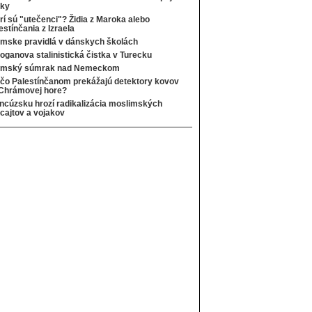
čky
rí sú "utečenci"? Židia z Maroka alebo
estínčania z Izraela
amske pravidlá v dánskych školách
oganova stalinistická čistka v Turecku
lamský súmrak nad Nemeckom
čo Palestínčanom prekážajú detektory kovov
Chrámovej hore?
ncúzsku hrozí radikalizácia moslimských
icajtov a vojakov