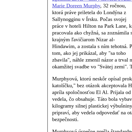
Marie Doreen Murphy
, 32 ročnou,
ktorá práve priletela do Londýna z
Sallynogginu v Írsku. Počas svojej
práce v hoteli Hilton na Park Lane, 
pracovala ako chyžná, sa zoznámila 
krajným ľavičiarom Nizar al-
Hindawim, a zostala s ním tehotná. 
tom, ako jej prikázal, aby "sa toho
zbavila", náhle zmenil názor a trval 
okamžitej svadbe vo "Svätej zemi". Ti
Murphyová, ktorú neskôr opísal proku
katolíčku," bez otázok akceptovala H
apríla spoločnosťou El Al. Prijala od
vedela, čo obsahuje. Táto bola vyba
kilogramy silnej plastickej výbušnin
pripraví, aby vedela odpovedať na otá
bezpečnosti.
Murphyová úspešne prešla štandardn