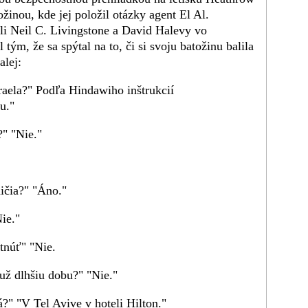
ožinou, kde jej položil otázky agent El Al.
li Neil C. Livingstone a David Halevy vo
tým, že sa spýtal na to, či si svoju batožinu balila
alej:
raela?" Podľa Hindawiho inštrukcií
u."
" "Nie."
ničia?" "Áno."
ie."
etnúť" "Nie.
už dlhšiu dobu?" "Nie."
?" "V Tel Avive v hoteli Hilton."