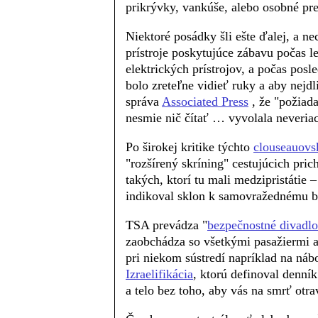
prikrývky, vankúše, alebo osobné pr
Niektoré posádky šli ešte ďalej, a ne
prístroje poskytujúce zábavu počas l
elektrických prístrojov, a počas posl
bolo zreteľne vidieť ruky a aby nejdli
správa
Associated Press
, že "požiada
nesmie nič čítať … vyvolala neveria
Po širokej kritike týchto
clouseauovs
"rozšírený skríning" cestujúcich pri
takých, ktorí tu mali medzipristátie –
indikoval sklon k samovražednému 
TSA prevádza "
bezpečnostné divadlo
zaobchádza so všetkými pasažiermi a
pri niekom sústredí napríklad na náb
Izraelifikácia
, ktorú definoval denní
a telo bez toho, aby vás na smrť otra