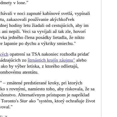
edmety v lone."
chávali v noci zapnuté kabínové svetlá, vypínali
etu, zakazovali používanie akýchkoľvek
ednej hodiny letu žiadali od cestujúcich, aby im
 ani nepili. Veci sa vyvíjali až tak zle, hovorí
vka jedného člena posádky lietadla, že nikto
ce lapanie po dychu a výkriky smiechu."
kých
opatrení sa TSA nakoniec rozhodla pridať
chádzajúcich zo
štrnástich krajín záujmu"
alebo
 ako by výber letiska, z ktorého odlietajú,
bombovému atentátu.
" – zmätené predstierané kroky, pri ktorých
ko s rovnými, namiesto toho, aby riskovala, že sa
oženstvo. Alternatívnym prístupom je napríklad
k Toronto's
Star
ako "systém, ktorý ochraňuje život
voval."