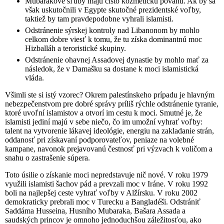
Mubarakove sľuby majú čisto kozmetickú povahu. Ak by sa
však uskutočnili v Egypte skutočné prezidentské voľby,
taktiež by tam pravdepodobne vyhrali islamisti.
Odstránenie sýrskej kontroly nad Libanonom by mohlo
celkom dobre viesť k tomu, že tu získa dominantnú moc
Hizballáh a teroristické skupiny.
Odstránenie ohavnej Assadovej dynastie by mohlo mať za
následok, že v Damašku sa dostane k moci islamistická
vláda.
Všimli ste si istý vzorec? Okrem palestínskeho prípadu je hlavným
nebezpečenstvom pre dobré správy príliš rýchle odstránenie tyranie,
ktoré uvoľní islamistov a otvorí im cestu k moci. Smutné je, že
islamisti jediní majú v sebe niečo, čo im umožní vyhrať voľby:
talent na vytvorenie lákavej ideológie, energiu na zakladanie strán,
oddanosť pri získavaní podporovateľov, peniaze na volebné
kampane, navonok prejavovanú čestnosť pri výzvach k voličom a
snahu o zastrašenie súpera.
Toto úsilie o získanie moci nepredstavuje nič nové. V roku 1979
využili islamisti šachov pád a prevzali moc v Iráne. V roku 1992
boli na najlepšej ceste vyhrať voľby v Alžírsku. V roku 2002
demokraticky prebrali moc v Turecku a Bangladéši. Odstrániť
Saddáma Husseina, Husního Mubaraka, Bašara Assada a
saudských princov je omnoho jednoduchšou záležitosťou, ako