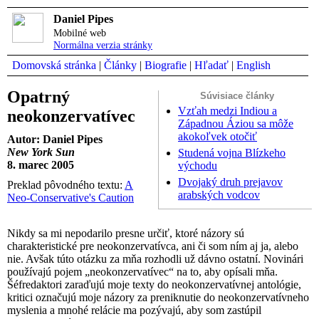
Daniel Pipes
Mobilné web
Normálna verzia stránky
Domovská stránka
|
Články
|
Biografie
|
Hľadať
|
English
Opatrný
Súvisiace články
Vzťah medzi Indiou a
neokonzervatívec
Západnou Áziou sa môže
akokoľvek otočiť
Autor: Daniel Pipes
New York Sun
Studená vojna Blízkeho
8. marec 2005
východu
Dvojaký druh prejavov
Preklad pôvodného textu:
A
arabských vodcov
Neo-Conservative's Caution
Nikdy sa mi nepodarilo presne určiť, ktoré názory sú
charakteristické pre neokonzervatívca, ani či som ním aj ja, alebo
nie. Avšak túto otázku za mňa rozhodli už dávno ostatní. Novinári
používajú pojem „neokonzervatívec“ na to, aby opísali mňa.
Šéfredaktori zaraďujú moje texty do neokonzervatívnej antológie,
kritici označujú moje názory za preniknutie do neokonzervatívneho
myslenia a mnohé relácie ma pozývajú, aby som zastúpil