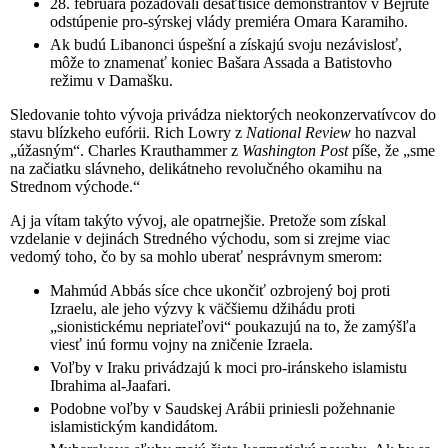
28. februára požadovali desaťtisíce demonštrantov v Bejrúte
odstúpenie pro-sýrskej vlády premiéra Omara Karamiho.
Ak budú Libanonci úspešní a získajú svoju nezávislosť,
môže to znamenať koniec Bašara Assada a Batistovho
režimu v Damašku.
Sledovanie tohto vývoja privádza niektorých neokonzervatívcov do
stavu blízkeho eufórii. Rich Lowry z
National Review
ho nazval
„úžasným“. Charles Krauthammer z
Washington Post
píše, že „sme
na začiatku slávneho, delikátneho revolučného okamihu na
Strednom východe.“
Aj ja vítam takýto vývoj, ale opatrnejšie. Pretože som získal
vzdelanie v dejinách Stredného východu, som si zrejme viac
vedomý toho, čo by sa mohlo uberať nesprávnym smerom:
Mahmúd Abbás síce chce ukončiť ozbrojený boj proti
Izraelu, ale jeho výzvy k väčšiemu džihádu proti
„sionistickému nepriateľovi“ poukazujú na to, že zamýšľa
viesť inú formu vojny na zničenie Izraela.
Voľby v Iraku privádzajú k moci pro-iránskeho islamistu
Ibrahima al-Jaafari.
Podobne voľby v Saudskej Arábii priniesli požehnanie
islamistickým kandidátom.