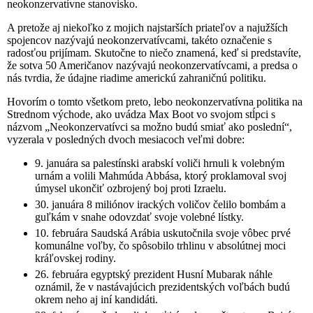
neokonzervatívne stanovisko.
A pretože aj niekoľko z mojich najstarších priateľov a najužších
spojencov nazývajú neokonzervatívcami, takéto označenie s
radosťou prijímam. Skutočne to niečo znamená, keď si predstavíte,
že sotva 50 Američanov nazývajú neokonzervatívcami, a predsa o
nás tvrdia, že údajne riadime americkú zahraničnú politiku.
Hovorím o tomto všetkom preto, lebo neokonzervatívna politika na
Strednom východe, ako uvádza Max Boot vo svojom stĺpci s
názvom „Neokonzervatívci sa možno budú smiať ako poslední“,
vyzerala v posledných dvoch mesiacoch veľmi dobre:
9. januára sa palestínski arabskí voliči hrnuli k volebným
urnám a volili Mahmúda Abbása, ktorý proklamoval svoj
úmysel ukončiť ozbrojený boj proti Izraelu.
30. januára 8 miliónov irackých voličov čelilo bombám a
guľkám v snahe odovzdať svoje volebné lístky.
10. februára Saudská Arábia uskutočnila svoje vôbec prvé
komunálne voľby, čo spôsobilo trhlinu v absolútnej moci
kráľovskej rodiny.
26. februára egyptský prezident Husní Mubarak náhle
oznámil, že v nastávajúcich prezidentských voľbách budú
okrem neho aj iní kandidáti.