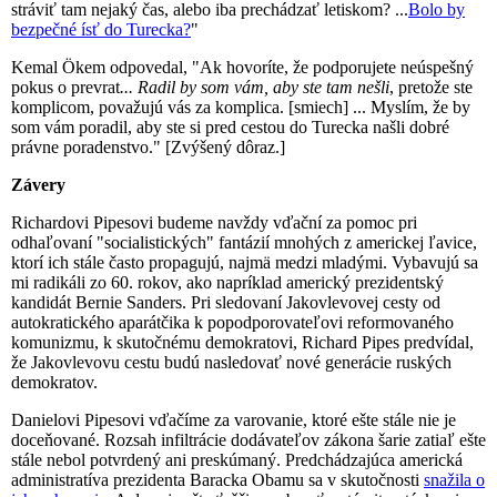
stráviť tam nejaký čas, alebo iba prechádzať letiskom? ...
Bolo by
bezpečné ísť do Turecka?
"
Kemal Ökem odpovedal, "Ak hovoríte, že podporujete neúspešný
pokus o prevrat
... Radil by som vám, aby ste tam nešli
, pretože ste
komplicom, považujú vás za komplica. [smiech] ... Myslím, že by
som vám poradil, aby ste si pred cestou do Turecka našli dobré
právne poradenstvo." [Zvýšený dôraz.]
Závery
Richardovi Pipesovi budeme navždy vďační za pomoc pri
odhaľovaní "socialistických" fantázií mnohých z americkej ľavice,
ktorí ich stále často propagujú, najmä medzi mladými. Vybavujú sa
mi radikáli zo 60. rokov, ako napríklad americký prezidentský
kandidát Bernie Sanders. Pri sledovaní Jakovlevovej cesty od
autokratického aparátčika k popodporovateľovi reformovaného
komunizmu, k skutočnému demokratovi, Richard Pipes predvídal,
že Jakovlevovu cestu budú nasledovať nové generácie ruských
demokratov.
Danielovi Pipesovi vďačíme za varovanie, ktoré ešte stále nie je
doceňované. Rozsah infiltrácie dodávateľov zákona šarie zatiaľ ešte
stále nebol potvrdený ani preskúmaný. Predchádzajúca americká
administratíva prezidenta Baracka Obamu sa v skutočnosti
snažila o