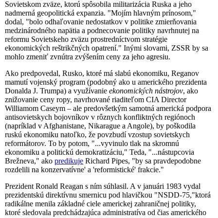
Sovietskom zväze, ktorú spôsobila militarizácia Ruska a jeho
nadmerná geopolitická expanzia. "Mojím hlavným prínosom,"
dodal, "bolo odhaľovanie nedostatkov v politike zmierňovania
medzinárodného napätia a podnecovanie politiky navrhnutej na
reformu Sovietskeho zväzu prostredníctvom stratégie
ekonomických reštrikčných opatrení." Inými slovami, ZSSR by sa
mohlo zmeniť zvnútra zvýšením ceny za jeho agresiu.
Ako predpovedal, Rusko, ktoré má slabú ekonomiku, Reganov
mamutí vojenský program (podobný ako u amerického prezidenta
Donalda J. Trumpa) a využívanie
ekonomických nástrojov
, ako
znižovanie ceny ropy, navrhované riaditeľom CIA Director
Williamom Caseym – ale predovšetkým samotná americká podpora
antisovietskych bojovníkov v rôznych konfliktných regiónoch
(napríklad v Afghanistane, Nikarague a Angole), by poškodila
ruskú ekonomiku natoľko, že povzbudí vzostup sovietskych
reformátorov. To by potom, "...vyvinulo tlak na skromnú
ekonomiku a politickú demokratizáciu," Teda, "...nástupcovia
Brežneva," ako
predikuje
Richard Pipes, "by sa pravdepodobne
rozdelili na konzervatívne' a 'reformistické' frakcie."
Prezident Ronald Reagan s ním súhlasil. A v januári 1983 vydal
prezidentskú direktívnu smernicu pod hlavičkou "NSDD-75,"ktorá
radikálne menila základné ciele americkej zahraničnej politiky,
ktoré sledovala predchádzajúca administratíva od čias amerického