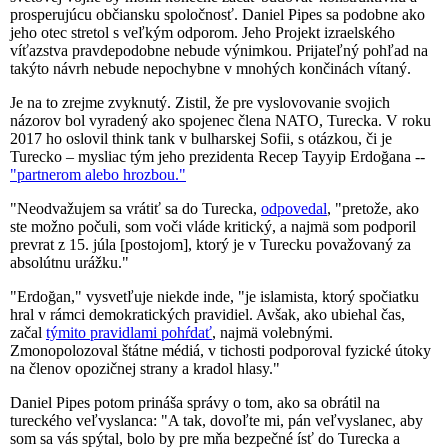
prosperujúcu občiansku spoločnosť. Daniel Pipes sa podobne ako
jeho otec stretol s veľkým odporom. Jeho Projekt izraelského
víťazstva pravdepodobne nebude výnimkou. Prijateľný pohľad na
takýto návrh nebude nepochybne v mnohých končinách vítaný.
Je na to zrejme zvyknutý. Zistil, že pre vyslovovanie svojich
názorov bol vyradený ako spojenec člena NATO, Turecka. V roku
2017 ho oslovil think tank v bulharskej Sofii, s otázkou, či je
Turecko – mysliac tým jeho prezidenta Recep Tayyip Erdoğana --
"partnerom alebo hrozbou."
"Neodvažujem sa vrátiť sa do Turecka,
odpovedal
, "pretože, ako
ste možno počuli, som voči vláde kritický, a najmä som podporil
prevrat z 15. júla [postojom], ktorý je v Turecku považovaný za
absolútnu urážku."
"Erdoğan," vysvetľuje niekde inde, "je islamista, ktorý spočiatku
hral v rámci demokratických pravidiel. Avšak, ako ubiehal čas,
začal
týmito pravidlami pohŕdať
, najmä volebnými.
Zmonopolozoval štátne médiá, v tichosti podporoval fyzické útoky
na členov opozičnej strany a kradol hlasy."
Daniel Pipes potom prináša správy o tom, ako sa obrátil na
tureckého veľvyslanca: "A tak, dovoľte mi, pán veľvyslanec, aby
som sa vás spýtal, bolo by pre mňa bezpečné ísť do Turecka a