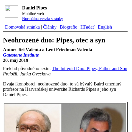
Daniel Pipes
Mobilné web
Normálna verzia stránky
Domovská stránka
|
Články
|
Biografie
|
Hľadať
|
English
Neohrozené duo: Pipes, otec a syn
Autor: Jiri Valenta a Leni Friedman Valenta
Gatestone Institute
20. máj 2019
Preklad pôvodného textu:
The Intrepid Duo: Pipes, Father and Son
Preložil: Janka Oveckova
Dvaja ikonoborci, neohrozené duo, to sú bývalý Baird emeritný
profesor na Harvardskej univerzite Richards Pipes a jeho syn
Daniel Pipes.