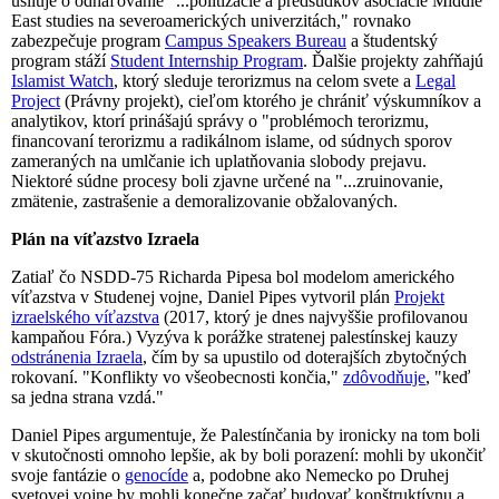
usiluje o odhaľovanie "...politizácie a predsudkov asociácie Middle
East studies na severoamerických univerzitách," rovnako
zabezpečuje program
Campus Speakers Bureau
a študentský
program stáží
Student Internship Program
. Ďalšie projekty zahŕňajú
Islamist Watch
, ktorý sleduje terorizmus na celom svete a
Legal
Project
(Právny projekt), cieľom ktorého je chrániť výskumníkov a
analytikov, ktorí prinášajú správy o "problémoch terorizmu,
financovaní terorizmu a radikálnom islame, od súdnych sporov
zameraných na umlčanie ich uplatňovania slobody prejavu.
Niektoré súdne procesy boli zjavne určené na "...zruinovanie,
zmätenie, zastrašenie a demoralizovanie obžalovaných.
Plán na víťazstvo Izraela
Zatiaľ čo NSDD-75 Richarda Pipesa bol modelom amerického
víťazstva v Studenej vojne, Daniel Pipes vytvoril plán
Projekt
izraelského víťazstva
(2017, ktorý je dnes najvyššie profilovanou
kampaňou Fóra.) Vyzýva k porážke stratenej palestínskej kauzy
odstránenia Izraela
, čím by sa upustilo od doterajších zbytočných
rokovaní. "Konflikty vo všeobecnosti končia,"
zdôvodňuje
, "keď
sa jedna strana vzdá."
Daniel Pipes argumentuje, že Palestínčania by ironicky na tom boli
v skutočnosti omnoho lepšie, ak by boli porazení: mohli by ukončiť
svoje fantázie o
genocíde
a, podobne ako Nemecko po Druhej
svetovej vojne by mohli konečne začať budovať konštruktívnu a