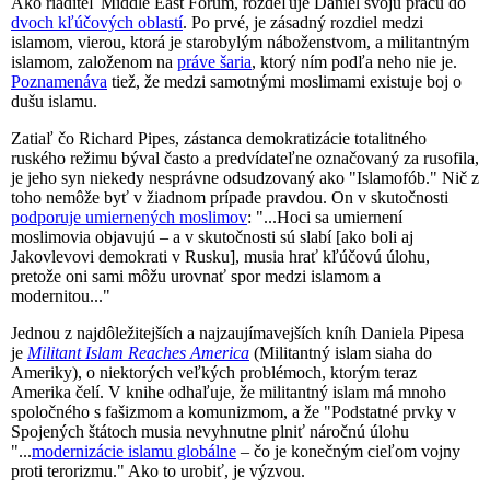
Ako riaditeľ Middle East Forum, rozdeľuje Daniel svoju prácu do
dvoch kľúčových oblastí
. Po prvé, je zásadný rozdiel medzi
islamom, vierou, ktorá je starobylým náboženstvom, a militantným
islamom, založenom na
práve šaria
, ktorý ním podľa neho nie je.
Poznamenáva
tiež, že medzi samotnými moslimami existuje boj o
dušu islamu.
Zatiaľ čo Richard Pipes, zástanca demokratizácie totalitného
ruského režimu býval často a predvídateľne označovaný za rusofila,
je jeho syn niekedy nesprávne odsudzovaný ako "Islamofób." Nič z
toho nemôže byť v žiadnom prípade pravdou. On v skutočnosti
podporuje umiernených moslimov
: "...Hoci sa umiernení
moslimovia objavujú – a v skutočnosti sú slabí [ako boli aj
Jakovlevovi demokrati v Rusku], musia hrať kľúčovú úlohu,
pretože oni sami môžu urovnať spor medzi islamom a
modernitou..."
Jednou z najdôležitejších a najzaujímavejších kníh Daniela Pipesa
je
Militant Islam Reaches America
(Militantný islam siaha do
Ameriky), o niektorých veľkých problémoch, ktorým teraz
Amerika čelí. V knihe odhaľuje, že militantný islam má mnoho
spoločného s fašizmom a komunizmom, a že "Podstatné prvky v
Spojených štátoch musia nevyhnutne plniť náročnú úlohu
"...
modernizácie islamu globálne
– čo je konečným cieľom vojny
proti terorizmu." Ako to urobiť, je výzvou.