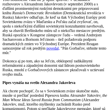
rozhovorov s Alexandrom Jakovlevom (v septembri 2000) a s
ďalšími prominentnými ruskými demokratmi pre pripravovanú
knihu
Russia's Democratic Revolution
(Demokratická revolúcia v
Rusku) Jakovlev odhaľuje, že keď sa tlak Východnej Európy proti
Sovietskemu zväzu v Maďarsku a Poľsku začal zvyšovať, on,
spolu s niekoľkými ďalšími sovietskymi konzultantmi navrhovali,
aby sa zbavili Berlínskeho múru už o niekoľko mesiacov predtým.
Ruská opozícia v Kongrese zástupcov ľudu – vedená Andrejom
Sacharovom a Borisom Jeľcinom – tiež požadovala podporu
dramatických zmien vo Východnej Európe. Prezident Reagan
samozrejme už rok predtým
povedal,
"Pán Gorbačov, strhnite tento
múr."
Dokonca aj po tom, ako sa Jeľcin, obklopený radikálnymi
reformátormi a západnými donormi stal lídrom postsovietskeho
Ruska, mnohí z Gorbačovových zástancov pkračovali v uctievaní
svojho muža.
Pipes vynáša na svetlo Alexandra Jakovleva
Ak chcete pochopiť, čo sa v Sovietskom zväze skutočne stalo,
musíte si prečítať poslednú Pipesovu knihu
Alexander Yakovlev, the
Man Whose Ideas Saved Russia from Communism
(Alexander
Jakovlev, muž, ktorého myšlienky zachránili Rusko pred
komunizmom). Potom si prečítajte Jakovlevove memoáre, ktoré sú