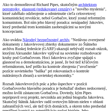
Ako to demonštroval Richard Pipes, skutočným
architektom
perestrojky
,
glasnosti (redukovanej cenzúry)
a "nového myslenia",
ktoré zahŕňalo odzbrojenie a odmietnutie cieľa celosvetovej
komunistickej revolúcie, nebol Gorbačov, ktorý zostal reformným
komunistom. Bol ním jeho hlavný poradca: nenápadný Jakovlev,
ktorý predsedal trom komisiám zaoberajúcimi sa novými
koncepciami.
Ako uvádza
Národný bezpečnostný archív
, "Nedávno zverejnené
dokumenty z Jakovlevovej zbierky dokumentov zo Štátneho
archívu Ruskej federácie (GARF) ukazujú nebývalý rozsah otázok,
ktorými Alexander Jakovlev vplýval na sovietske rozhodovacie
kruhy pod Gorbačovom. Hoci Jakovleva zvyčajne spájajú s
glasnosťou a demokratizáciou, je jasné, že bol tiež kľúčovým
reformátorom, keď prišlo ku kontrole zbrojenia ("uvoľnenie"
pozície sovietskeho "balíka" pri rokovaniach o kontrole
nukleárnych zbraní) a sovietskej ekonomiky."
Rozsah Jakovlevových prác a jeho úspechov v pozícii
Gorbačovovho hlavného poradcu je bohužiaľ dodnes nedocenený,
možno kvôli zástancom Gorbačova. Dovtedy, kým Pipes
nepripravil svoj projekt, nevznikla ani jediná biografia Jakovleva.
Skutočný štátnik Jakovlev radil svetovým lídrom nielen v oblasti
zahraničných vecí, ale tiež tých domácich, a okrem toho predsedal
prestížnej komisii na autentifikáciu ruskej histórie. Jeho