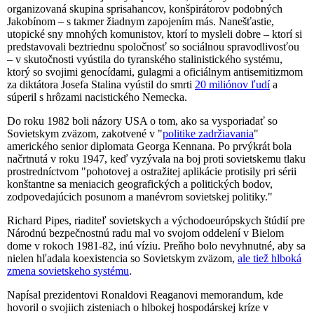
organizovaná skupina sprisahancov, konšpirátorov podobných
Jakobínom – s takmer žiadnym zapojením más. Nanešťastie,
utopické sny mnohých komunistov, ktorí to mysleli dobre – ktorí si
predstavovali beztriednu spoločnosť so sociálnou spravodlivosťou
– v skutočnosti vyústila do tyranského stalinistického systému,
ktorý so svojimi genocídami, gulagmi a oficiálnym antisemitizmom
za diktátora Josefa Stalina vyústil do smrti
20 miliónov ľudí
a
súperil s hrôzami nacistického Nemecka.
Do roku 1982 boli názory USA o tom, ako sa vysporiadať so
Sovietskym zväzom, zakotvené v "
politike zadržiavania
"
amerického senior diplomata Georga Kennana. Po prvýkrát bola
načrtnutá v roku 1947, keď vyzývala na boj proti sovietskemu tlaku
prostredníctvom "pohotovej a ostražitej aplikácie protisily pri sérii
konštantne sa meniacich geografických a politických bodov,
zodpovedajúcich posunom a manévrom sovietskej politiky."
Richard Pipes, riaditeľ sovietskych a východoeurópskych štúdií pre
Národnú bezpečnostnú radu mal vo svojom oddelení v Bielom
dome v rokoch 1981-82, inú víziu. Preňho bolo nevyhnutné, aby sa
nielen hľadala koexistencia so Sovietskym zväzom,
ale tiež hlboká
zmena sovietskeho systému
.
Napísal prezidentovi Ronaldovi Reaganovi memorandum, kde
hovoril o svojiich zisteniach o hlbokej hospodárskej kríze v