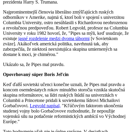
prezidenta Harry S. Trumana.
Najprominentnejší členovia liberálno zmýšľajúcich ruských
odborníkov v Amerike, najmä tí, ktorí boli v spojení s univerzitou
Columbia University, ostro nesúhlasili s Richardovou neohrozenou
a revolučnou predpoveďou. Robert Legvold, profesor na Columbia
University v roku 1982 hovorí, že, "Pipes sa mýli, keď usudzuje, že
existuje
jasné rozdelenie medzi dvoma tábormi
[v Sovietskom
zväze]. Akákoľvek americká politika, navrhnutá tak, aby
zabezpečila, že niektorá neexistujúca skupina umiernených sa
dostane k moci, je chimérou."
Ukázalo sa, že Pipes mal pravdu.
Opovrhovaný súper Boris Jeľcin
Keď ďalší sovietski učenci konečne uznali, že Pipes mal pravdu a
koncom osemdesiatych rokov minulého storočia vznikla skutočná
skupina reformátorov, sa lídri ruských štúdií na univerzitách v
Columbii a Princetone pridali k sovietskemu lídrovi Michailovi
Gorbačovovi.
Legvold napísal,
"Kľúčovým faktorom ukončenia
studenej vojny bolo Gorbačovove rozhodnutie, že nepoužije
vojenskú silu na potlačenie reformistických ambícií vo Východnej
Európe."
Toto hodnotenie však nie je úplne správne. V desiatkach