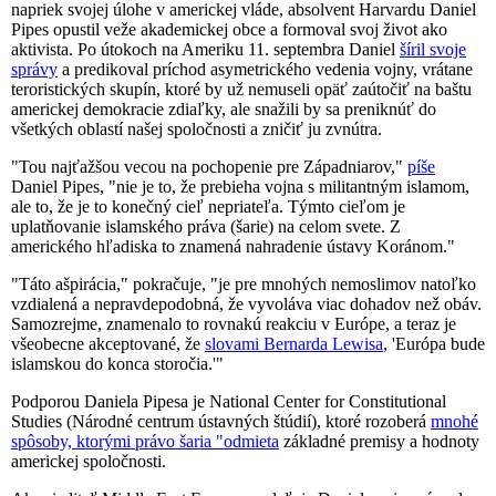
napriek svojej úlohe v americkej vláde, absolvent Harvardu Daniel
Pipes opustil veže akademickej obce a formoval svoj život ako
aktivista. Po útokoch na Ameriku 11. septembra Daniel
šíril svoje
správy
a predikoval príchod asymetrického vedenia vojny, vrátane
teroristických skupín, ktoré by už nemuseli opäť zaútočiť na baštu
americkej demokracie zdiaľky, ale snažili by sa preniknúť do
všetkých oblastí našej spoločnosti a zničiť ju zvnútra.
"Tou najťažšou vecou na pochopenie pre Západniarov,"
píše
Daniel Pipes, "nie je to, že prebieha vojna s militantným islamom,
ale to, že je to konečný cieľ nepriateľa. Týmto cieľom je
uplatňovanie islamského práva (šarie) na celom svete. Z
amerického hľadiska to znamená nahradenie ústavy Koránom."
"Táto ašpirácia," pokračuje, "je pre mnohých nemoslimov natoľko
vzdialená a nepravdepodobná, že vyvoláva viac dohadov než obáv.
Samozrejme, znamenalo to rovnakú reakciu v Európe, a teraz je
všeobecne akceptované, že
slovami Bernarda Lewisa
, 'Európa bude
islamskou do konca storočia.'"
Podporou Daniela Pipesa je National Center for Constitutional
Studies (Národné centrum ústavných štúdií), ktoré rozoberá
mnohé
spôsoby, ktorými právo šaria "odmieta
základné premisy a hodnoty
americkej spoločnosti.