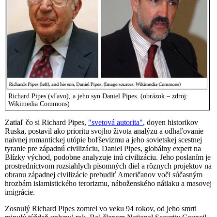
Richard Pipes (vľavo), a jeho syn Daniel Pipes. (obrázok – zdroj:
Wikimedia Commons)
Zatiaľ čo si Richard Pipes,
"svetová autorita"
, doyen historikov
Ruska, postavil ako prioritu svojho života analýzu a odhaľovanie
naivnej romantickej utópie boľševizmu a jeho sovietskej scestnej
tyranie pre západnú civilizáciu, Daniel Pipes, globálny expert na
Blízky východ, podobne analyzuje inú civilizáciu. Jeho poslaním je
prostredníctvom rozsiahlych písomných diel a rôznych projektov na
obranu západnej civilizácie prebudiť Američanov voči súčasným
hrozbám islamistického terorizmu, náboženského nátlaku a masovej
imigrácie.
Zosnulý Richard Pipes zomrel vo veku 94 rokov, od jeho smrti