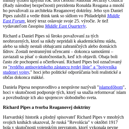
minulý týždeň uplynul rok. Bol členom National Security Council
(Rady národnej bezpečnosti) prezidenta Ronalda Reagana a mnohí
ho považovali za architekta Reaganovej doktríny. Jeho syn Daniel
Pipes založil a vedie think tank so sídlom vo Philadelphii
Middle
East Forum
,
ktorý teraz oslavuje svoje 25. výročie. Je tiež
vydavateľom časopisu
Middle Eas
t
Quarterly
.
Richard a Daniel Pipes sú široko považovaní za tých
neohrozených, ktorí sa nikdy nepridali k akademickému stádu,
alebo sa nikdy nestali obhajcami zahraničných alebo domácich
lídrov. Zostali nestrannými učencami – dokonca samotármi –
zaviazali sa písať o skutočnostiach, keď ich objavili. Obaja boli
často zle pochopení a očierňovaní. Richard Pipes bol označovaný
za
"tvrdého antisovietskeho zástancu tvrdej línie" a "bojovníka
studenej vojny
," hoci jeho politické odporúčania boli realistické a
občas dokonca mäkké.
Daniela Pipesa nespravodlivo a nesprávne nazývali "
islamofóbom
",
hoci v skutočnosti podporuje tých, ktorý sa snažia reformovať islam
a povzbudzuje ich ako spojencov slobodného sveta.
Richard Pipes a tvorba Reaganovej doktríny
Harvardský historik a plodný spisovateľ Richard Pipes v mnohých
svojich knihách ukazoval, že ruská "Revolúcia" v októbri 1917
bola v skutočnosti vojenským prevratom, ktorý vykonala pevne