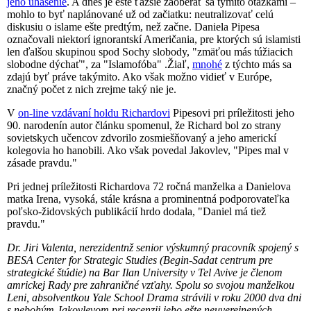
jeho uhasenie
. A dnes je ešte ťažšie zaoberať sa týmito otázkami –
mohlo to byť naplánované už od začiatku: neutralizovať celú
diskusiu o islame ešte predtým, než začne. Daniela Pipesa
označovali niektorí ignorantskí Američania, pre ktorých sú islamisti
len ďalšou skupinou spod Sochy slobody, "zmäťou más túžiacich
slobodne dýchať", za "Islamofóba" .Žiaľ,
mnohé
z týchto más sa
zdajú byť práve takýmito. Ako však možno vidieť v Európe,
značný počet z nich zrejme taký nie je.
V
on-line vzdávaní holdu Richardovi
Pipesovi pri príležitosti jeho
90. narodenín autor článku spomenul, že Richard bol zo strany
sovietskych učencov zdvorilo zosmiešňovaný a jeho americkí
kolegovia ho hanobili. Ako však povedal Jakovlev, "Pipes mal v
zásade pravdu."
Pri jednej príležitosti Richardova 72 ročná manželka a Danielova
matka Irena, vysoká, stále krásna a prominentná podporovateľka
poľsko-židovských publikácií hrdo dodala, "Daniel má tiež
pravdu."
Dr. Jiri Valenta, nerezidentnž senior výskumný pracovník spojený s
BESA Center for Strategic Studies (Begin-Sadat centrum pre
strategické štúdie) na Bar Ilan University v Tel Avive je členom
amrickej Rady pre zahraničné vzťahy. Spolu so svojou manželkou
Leni, absolventkou Yale School Drama strávili v roku 2000 dva dni
s nebohým Jakovlevom pri recenzii jeho ešte neuverejnených