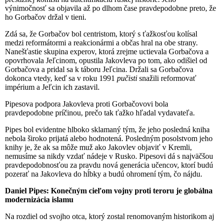
výnimočnosť sa objavila až po dlhom čase pravdepodobne preto, že
ho Gorbačov držal v tieni.
Zdá sa, že Gorbačov bol centristom, ktorý s ťažkosťou kolísal
medzi reformátormi a reakcionármi a občas hral na obe strany.
Nanešťastie skupina experov, ktorá zrejme uctievala Gorbačova a
opovrhovala Jeľcinom, opustila Jakovleva po tom, ako odišiel od
Gorbačova a pridal sa k táboru Jeľcina. Držali sa Gorbačova
dokonca vtedy, keď sa v roku 1991
pučisti
snažili reformovať
impérium a Jeľcin ich zastavil.
Pipesova podpora Jakovleva proti Gorbačovovi bola
pravdepodobne príčinou, prečo tak ťažko hľadal vydavateľa.
Pipes bol evidentne hlboko sklamaný tým, že jeho posledná kniha
nebola široko prijatá alebo hodnotená. Posledným posolstvom jeho
knihy je, že ak sa môže muž ako Jakovlev objaviť v Kremli,
nemusíme sa nikdy vzdať nádeje v Rusko. Pipesovi dá s najväčšou
pravdepodobnosťou za pravdu nová generácia učencov, ktorí budú
pozerať na Jakovleva do hĺbky a budú ohromení tým, čo nájdu.
Daniel Pipes: Konečným cieľom vojny proti teroru je globálna
modernizácia islamu
Na rozdiel od svojho otca, ktorý zostal renomovaným historikom aj